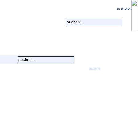
07.08.2026
home
kontakt
vita
gallerie
impressum
privat