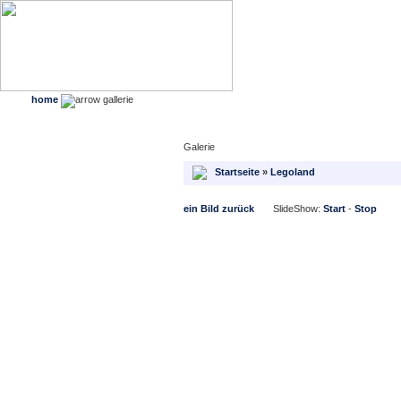
neoinea
home
gallerie
Galerie
Startseite
»
Legoland
ein Bild zurück
SlideShow:
Start
-
Stop